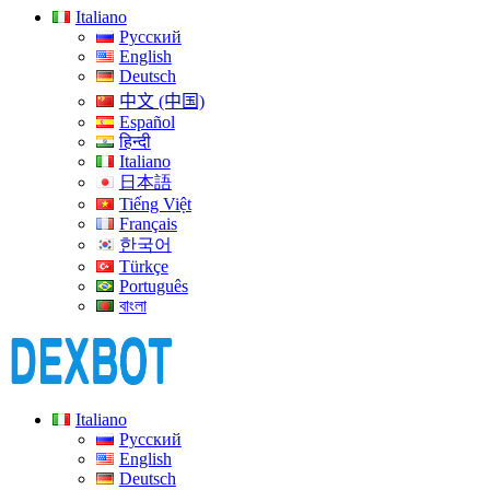
Italiano
Русский
English
Deutsch
中文 (中国)
Español
हिन्दी
Italiano
日本語
Tiếng Việt
Français
한국어
Türkçe
Português
বাংলা
Italiano
Русский
English
Deutsch