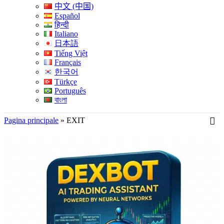
中文 (中国)
Español
हिन्दी
Italiano
日本語
Tiếng Việt
Français
한국어
Türkçe
Português
বাংলা
Pagina principale
»
EXIT