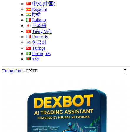
中文 (中国)
Español
हिन्दी
Italiano
日本語
Tiếng Việt
Français
한국어
Türkçe
Português
বাংলা
Trang chủ
»
EXIT