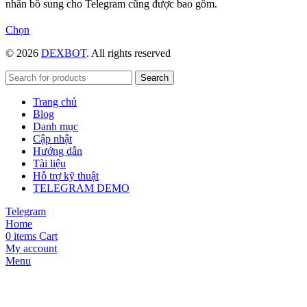
nhân bổ sung cho Telegram cũng được bao gồm.
Sản
Chọn
phẩm
© 2026
DEXBOT
. All rights reserved
này
có
nhiều
Search
biến
Trang chủ
thể.
Blog
Các
Danh mục
tùy
Cập nhật
chọn
Hướng dẫn
có
Tài liệu
thể
Hỗ trợ kỹ thuật
được
TELEGRAM DEMO
chọn
trên
Telegram
trang
Home
sản
0
items
Cart
phẩm
My account
Menu