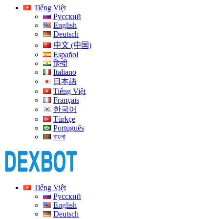
Tiếng Việt
Русский
English
Deutsch
中文 (中国)
Español
हिन्दी
Italiano
日本語
Tiếng Việt
Français
한국어
Türkçe
Português
বাংলা
Tiếng Việt
Русский
English
Deutsch