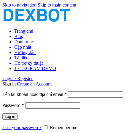
Skip to navigation
Skip to main content
Trang chủ
Blog
Danh mục
Cập nhật
Hướng dẫn
Tài liệu
Hỗ trợ kỹ thuật
TELEGRAM DEMO
Login / Register
Sign in
Create an Account
Bắt
Tên tài khoản hoặc địa chỉ email
*
buộc
Bắt
Password
*
buộc
Log in
Lost your password?
Remember me