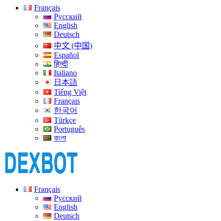
Français
Русский
English
Deutsch
中文 (中国)
Español
हिन्दी
Italiano
日本語
Tiếng Việt
Français
한국어
Türkçe
Português
বাংলা
Français
Русский
English
Deutsch