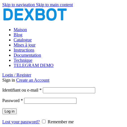
Skip to navigation
Skip to main content
Maison
Blog
Catalogue
Mises à jour
Instructions
Documentation
Technique
TELEGRAM DEMO
Login / Register
Sign in
Create an Account
Obligatoire
Identifiant ou e-mail
*
Obligatoire
Password
*
Log in
Lost your password?
Remember me