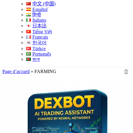
中文 (中国)
Español
हिन्दी
Italiano
日本語
Tiếng Việt
Français
한국어
Türkçe
Português
বাংলা
Page d’accueil
»
FARMING