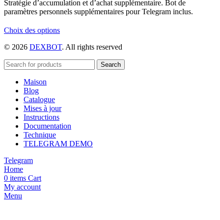
Stratégie d’accumulation et d’achat supplémentaire. Bot de
paramètres personnels supplémentaires pour Telegram inclus.
Ce
Choix des options
produit
© 2026
DEXBOT
. All rights reserved
a
plusieurs
variations.
Search
Les
Maison
options
Blog
peuvent
Catalogue
être
Mises à jour
choisies
Instructions
sur
Documentation
la
Technique
page
TELEGRAM DEMO
du
produit
Telegram
Home
0
items
Cart
My account
Menu