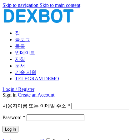
Skip to navigation
Skip to main content
집
블로그
목록
업데이트
지침
문서
기술 지원
TELEGRAM DEMO
Login / Register
Sign in
Create an Account
필
사용자이름 또는 이메일 주소
*
수
필
Password
*
항
수
목
Log in
항
목