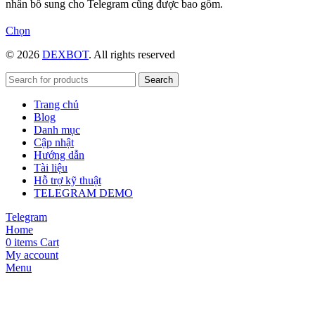
nhân bổ sung cho Telegram cũng được bao gồm.
Sản
Chọn
phẩm
© 2026
DEXBOT
. All rights reserved
này
có
nhiều
Search
biến
Trang chủ
thể.
Blog
Các
Danh mục
tùy
Cập nhật
chọn
Hướng dẫn
có
Tài liệu
thể
Hỗ trợ kỹ thuật
được
TELEGRAM DEMO
chọn
trên
Telegram
trang
Home
sản
0
items
Cart
phẩm
My account
Menu