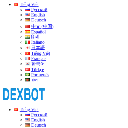
Tiếng Việt
Русский
English
Deutsch
中文 (中国)
Español
हिन्दी
Italiano
日本語
Tiếng Việt
Français
한국어
Türkçe
Português
বাংলা
Tiếng Việt
Русский
English
Deutsch