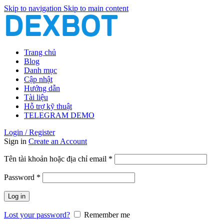
Skip to navigation
Skip to main content
Trang chủ
Blog
Danh mục
Cập nhật
Hướng dẫn
Tài liệu
Hỗ trợ kỹ thuật
TELEGRAM DEMO
Login / Register
Sign in
Create an Account
Bắt
Tên tài khoản hoặc địa chỉ email
*
buộc
Bắt
Password
*
buộc
Log in
Lost your password?
Remember me