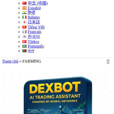
中文 (中国)
Español
हिन्दी
Italiano
日本語
Tiếng Việt
Français
한국어
Türkçe
Português
বাংলা
Trang chủ
»
FARMING