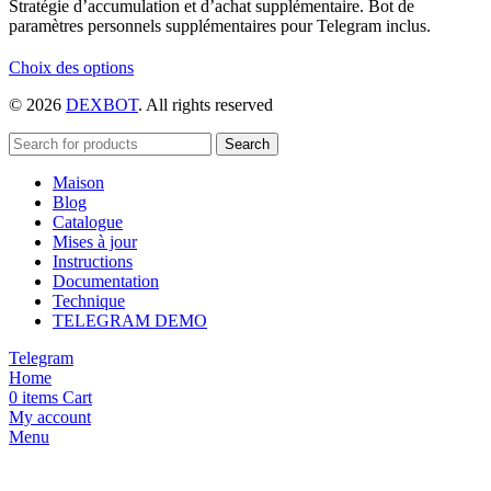
Stratégie d’accumulation et d’achat supplémentaire. Bot de
paramètres personnels supplémentaires pour Telegram inclus.
Ce
Choix des options
produit
© 2026
DEXBOT
. All rights reserved
a
plusieurs
variations.
Search
Les
Maison
options
Blog
peuvent
Catalogue
être
Mises à jour
choisies
Instructions
sur
Documentation
la
Technique
page
TELEGRAM DEMO
du
produit
Telegram
Home
0
items
Cart
My account
Menu