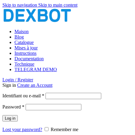
Skip to navigation
Skip to main content
Maison
Blog
Catalogue
Mises à jour
Instructions
Documentation
Technique
TELEGRAM DEMO
Login / Register
Sign in
Create an Account
Obligatoire
Identifiant ou e-mail
*
Obligatoire
Password
*
Log in
Lost your password?
Remember me