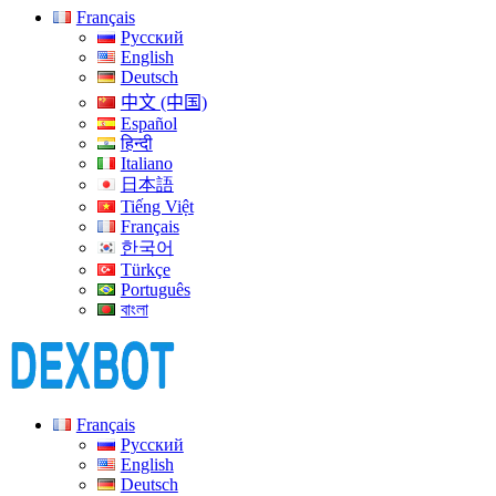
Français
Русский
English
Deutsch
中文 (中国)
Español
हिन्दी
Italiano
日本語
Tiếng Việt
Français
한국어
Türkçe
Português
বাংলা
Français
Русский
English
Deutsch