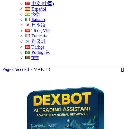
中文 (中国)
Español
हिन्दी
Italiano
日本語
Tiếng Việt
Français
한국어
Türkçe
Português
বাংলা
Page d’accueil
»
MAKER