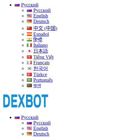
Русский
Русский
English
Deutsch
中文 (中国)
Español
हिन्दी
Italiano
日本語
Tiếng Việt
Français
한국어
Türkçe
Português
বাংলা
Русский
Русский
English
Deutsch