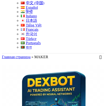
中文 (中国)
Español
हिन्दी
Italiano
日本語
Tiếng Việt
Français
한국어
Türkçe
Português
বাংলা
Главная страница
»
MAKER