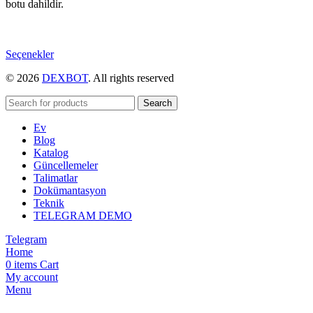
botu dahildir.
Bu
Seçenekler
ürünün
© 2026
DEXBOT
. All rights reserved
birden
fazla
varyasyonu
Search
var.
Ev
Seçenekler
Blog
ürün
Katalog
sayfasından
Güncellemeler
seçilebilir
Talimatlar
Dokümantasyon
Teknik
TELEGRAM DEMO
Telegram
Home
0
items
Cart
My account
Menu