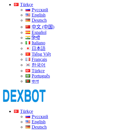
Türkçe
Русский
English
Deutsch
中文 (中国)
Español
हिन्दी
Italiano
日本語
Tiếng Việt
Français
한국어
Türkçe
Português
বাংলা
Türkçe
Русский
English
Deutsch