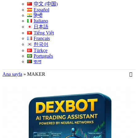
中文 (中国)
Español
हिन्दी
Italiano
日本語
Tiếng Việt
Français
한국어
Türkçe
Português
বাংলা
Ana sayfa
»
MAKER