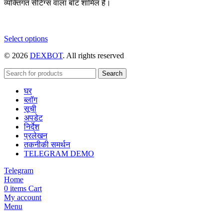
व्यक्तिगत सेटिंग्स वाला बॉट शामिल है।
This
Select options
product
© 2026
DEXBOT
. All rights reserved
has
multiple
variants.
Search
The
घर
options
ब्लॉग
may
सूची
be
अपडेट
chosen
निर्देश
on
प्रलेखन
the
तकनीकी समर्थन
product
TELEGRAM DEMO
page
Telegram
Home
0
items
Cart
My account
Menu