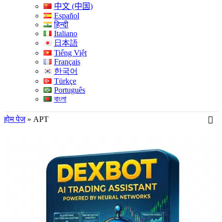
中文 (中国)
Español
हिन्दी
Italiano
日本語
Tiếng Việt
Français
한국어
Türkçe
Português
বাংলা
होम पेज
»
APT