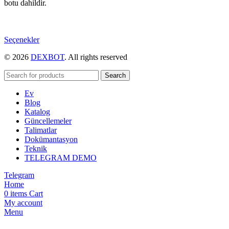
botu dahildir.
Bu
Seçenekler
ürünün
© 2026
DEXBOT
. All rights reserved
birden
fazla
varyasyonu
Search
var.
Ev
Seçenekler
Blog
ürün
Katalog
sayfasından
Güncellemeler
seçilebilir
Talimatlar
Dokümantasyon
Teknik
TELEGRAM DEMO
Telegram
Home
0
items
Cart
My account
Menu