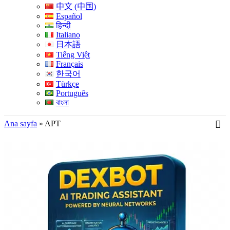
中文 (中国)
Español
हिन्दी
Italiano
日本語
Tiếng Việt
Français
한국어
Türkçe
Português
বাংলা
Ana sayfa
»
APT