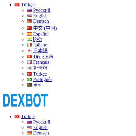
Türkçe
Русский
English
Deutsch
中文 (中国)
Español
हिन्दी
Italiano
日本語
Tiếng Việt
Français
한국어
Türkçe
Português
বাংলা
Türkçe
Русский
English
Deutsch