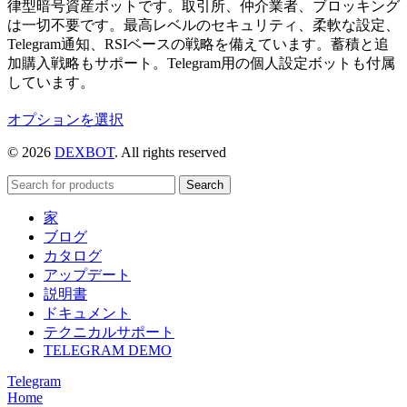
律型暗号資産ボットです。取引所、仲介業者、ブロッキング
は一切不要です。最高レベルのセキュリティ、柔軟な設定、
Telegram通知、RSIベースの戦略を備えています。蓄積と追
加購入戦略もサポート。Telegram用の個人設定ボットも付属
しています。
こ
オプションを選択
の
© 2026
DEXBOT
. All rights reserved
商
品
Search
に
は
家
複
ブログ
数
カタログ
の
アップデート
バ
説明書
リ
ドキュメント
エ
テクニカルサポート
ー
TELEGRAM DEMO
シ
Telegram
ョ
Home
ン