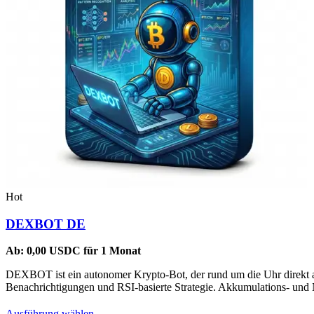
Hot
DEXBOT DE
Ab:
0,00
USDC
für 1 Monat
DEXBOT ist ein autonomer Krypto-Bot, der rund um die Uhr direkt au
Benachrichtigungen und RSI-basierte Strategie. Akkumulations- und Na
Dieses
Ausführung wählen