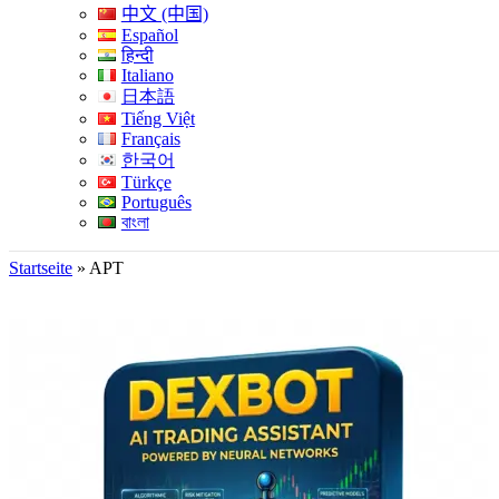
中文 (中国)
Español
हिन्दी
Italiano
日本語
Tiếng Việt
Français
한국어
Türkçe
Português
বাংলা
Startseite
»
APT