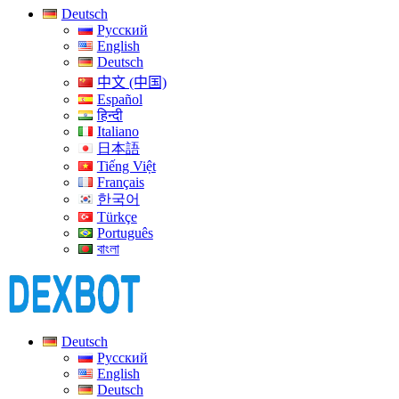
Deutsch
Русский
English
Deutsch
中文 (中国)
Español
हिन्दी
Italiano
日本語
Tiếng Việt
Français
한국어
Türkçe
Português
বাংলা
Deutsch
Русский
English
Deutsch