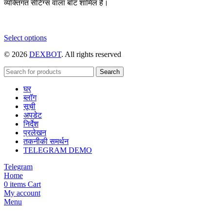
व्यक्तिगत सेटिंग्स वाला बॉट शामिल है।
This
Select options
product
© 2026
DEXBOT
. All rights reserved
has
multiple
variants.
Search
The
घर
options
ब्लॉग
may
सूची
be
अपडेट
chosen
निर्देश
on
प्रलेखन
the
तकनीकी समर्थन
product
TELEGRAM DEMO
page
Telegram
Home
0
items
Cart
My account
Menu