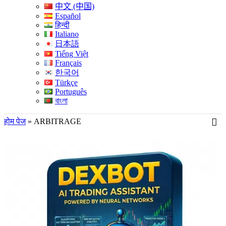
中文 (中国)
Español
हिन्दी
Italiano
日本語
Tiếng Việt
Français
한국어
Türkçe
Português
বাংলা
होम पेज
»
ARBITRAGE