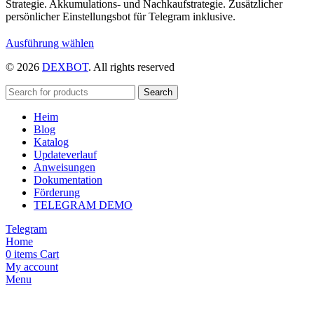
Strategie. Akkumulations- und Nachkaufstrategie. Zusätzlicher
persönlicher Einstellungsbot für Telegram inklusive.
Dieses
Ausführung wählen
Produkt
© 2026
DEXBOT
. All rights reserved
weist
mehrere
Varianten
Search
auf.
Heim
Die
Blog
Optionen
Katalog
können
Updateverlauf
auf
Anweisungen
der
Dokumentation
Produktseite
Förderung
gewählt
TELEGRAM DEMO
werden
Telegram
Home
0
items
Cart
My account
Menu