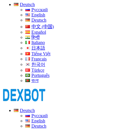
Deutsch
Русский
English
Deutsch
中文 (中国)
Español
हिन्दी
Italiano
日本語
Tiếng Việt
Français
한국어
Türkçe
Português
বাংলা
Deutsch
Русский
English
Deutsch