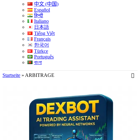
中文 (中国)
Español
हिन्दी
Italiano
日本語
Tiếng Việt
Français
한국어
Türkçe
Português
বাংলা
Startseite
»
ARBITRAGE