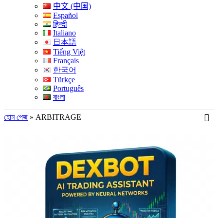
中文 (中国)
Español
हिन्दी
Italiano
日本語
Tiếng Việt
Français
한국어
Türkçe
Português
বাংলা
হোম পেজ
»
ARBITRAGE