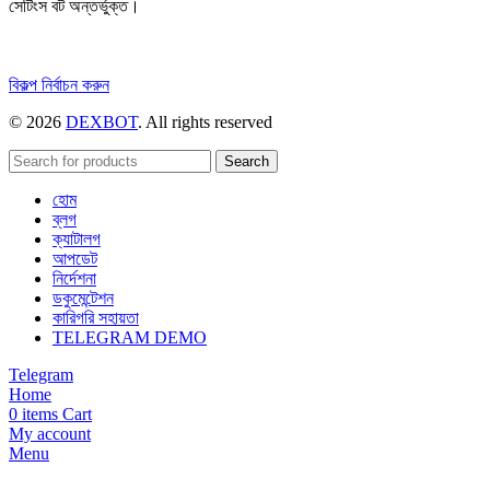
সেটিংস বট অন্তর্ভুক্ত।
এই
বিকল্প নির্বাচন করুন
পণ্যটির
© 2026
DEXBOT
. All rights reserved
একাধিক
রূপ
রয়েছে।
Search
বিকল্পগুলো
হোম
পণ্য
ব্লগ
পাতায়
ক্যাটালগ
বেছে
আপডেট
নেওয়া
নির্দেশনা
যেতে
ডকুমেন্টেশন
পারে।
কারিগরি সহায়তা
TELEGRAM DEMO
Telegram
Home
0
items
Cart
My account
Menu