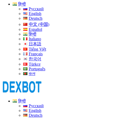
हिन्दी
Русский
English
Deutsch
中文 (中国)
Español
हिन्दी
Italiano
日本語
Tiếng Việt
Français
한국어
Türkçe
Português
বাংলা
हिन्दी
Русский
English
Deutsch