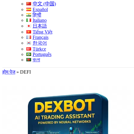
中文 (中国)
Español
हिन्दी
Italiano
日本語
Tiếng Việt
Français
한국어
Türkçe
Português
বাংলা
होम पेज
»
DEFI