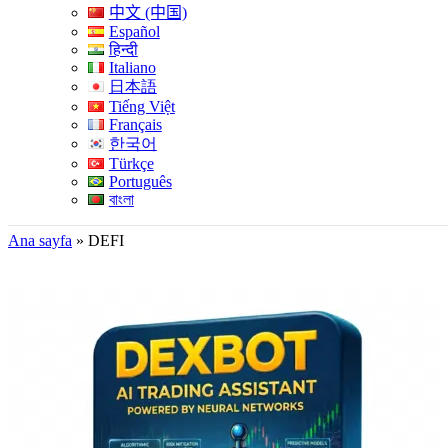
中文 (中国)
Español
हिन्दी
Italiano
日本語
Tiếng Việt
Français
한국어
Türkçe
Português
বাংলা
Ana sayfa
»
DEFI