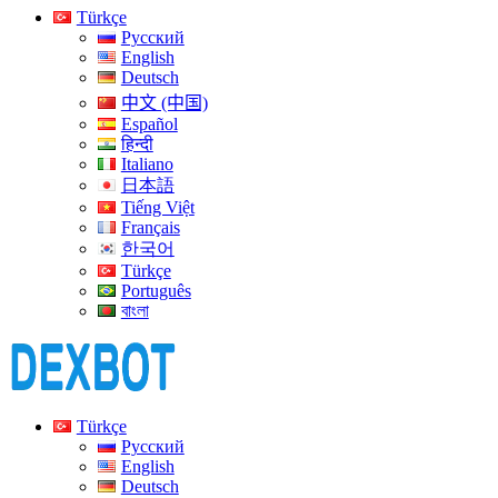
Türkçe
Русский
English
Deutsch
中文 (中国)
Español
हिन्दी
Italiano
日本語
Tiếng Việt
Français
한국어
Türkçe
Português
বাংলা
Türkçe
Русский
English
Deutsch