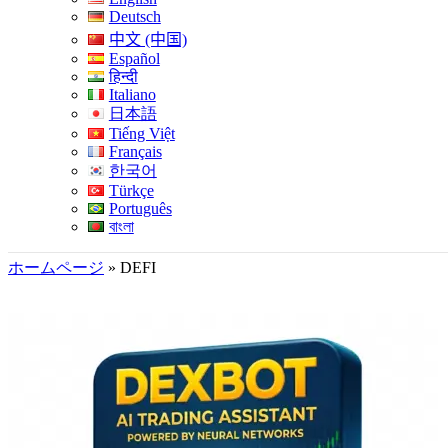
Deutsch
中文 (中国)
Español
हिन्दी
Italiano
日本語
Tiếng Việt
Français
한국어
Türkçe
Português
বাংলা
ホームページ
»
DEFI