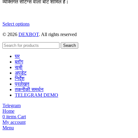
व्यक्तिगत सेटिंग्स वाला बॉट शामिल है।
This
Select options
product
© 2026
DEXBOT
. All rights reserved
has
multiple
variants.
Search
The
घर
options
ब्लॉग
may
सूची
be
अपडेट
chosen
निर्देश
on
प्रलेखन
the
तकनीकी समर्थन
product
TELEGRAM DEMO
page
Telegram
Home
0
items
Cart
My account
Menu