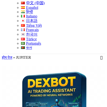
中文 (中国)
Español
हिन्दी
Italiano
日本語
Tiếng Việt
Français
한국어
Türkçe
Português
বাংলা
होम पेज
»
JUPITER