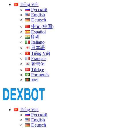
Tiếng Việt
Русский
English
Deutsch
中文 (中国)
Español
हिन्दी
Italiano
日本語
Tiếng Việt
Français
한국어
Türkçe
Português
বাংলা
Tiếng Việt
Русский
English
Deutsch