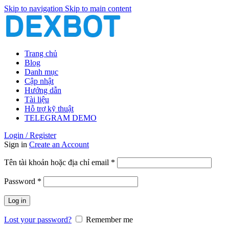
Skip to navigation
Skip to main content
Trang chủ
Blog
Danh mục
Cập nhật
Hướng dẫn
Tài liệu
Hỗ trợ kỹ thuật
TELEGRAM DEMO
Login / Register
Sign in
Create an Account
Bắt
Tên tài khoản hoặc địa chỉ email
*
buộc
Bắt
Password
*
buộc
Log in
Lost your password?
Remember me