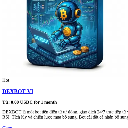
Hot
DEXBOT VI
Từ:
0,00
USDC
for 1 month
DEXBOT là một bot tiền điện tử tự động, giao dịch 24/7 trực tiếp từ 
RSI. Tích lũy và chiến lược mua bổ sung. Bot cài đặt cá nhân bổ s
Sản
Chọn