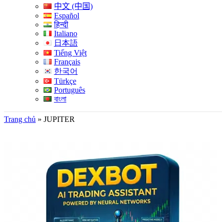
中文 (中国)
Español
हिन्दी
Italiano
日本語
Tiếng Việt
Français
한국어
Türkçe
Português
বাংলা
Trang chủ
»
JUPITER