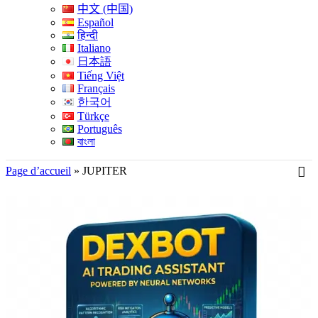
中文 (中国)
Español
हिन्दी
Italiano
日本語
Tiếng Việt
Français
한국어
Türkçe
Português
বাংলা
Page d’accueil
»
JUPITER