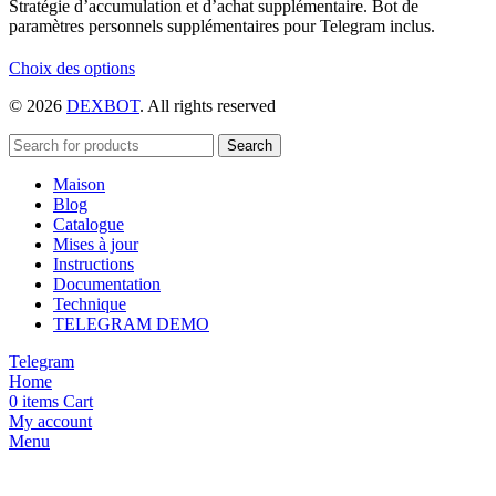
Stratégie d’accumulation et d’achat supplémentaire. Bot de
paramètres personnels supplémentaires pour Telegram inclus.
Ce
Choix des options
produit
© 2026
DEXBOT
. All rights reserved
a
plusieurs
variations.
Search
Les
Maison
options
Blog
peuvent
Catalogue
être
Mises à jour
choisies
Instructions
sur
Documentation
la
Technique
page
TELEGRAM DEMO
du
produit
Telegram
Home
0
items
Cart
My account
Menu