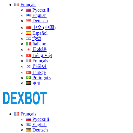
Français
Русский
English
Deutsch
中文 (中国)
Español
हिन्दी
Italiano
日本語
Tiếng Việt
Français
한국어
Türkçe
Português
বাংলা
Français
Русский
English
Deutsch