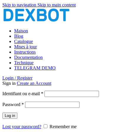
Skip to navigation
Skip to main content
Maison
Blog
Catalogue
Mises à jour
Instructions
Documentation
Technique
TELEGRAM DEMO
Login / Register
Sign in
Create an Account
Obligatoire
Identifiant ou e-mail
*
Obligatoire
Password
*
Log in
Lost your password?
Remember me