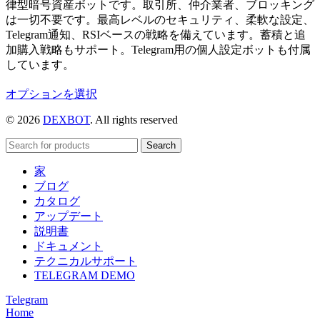
律型暗号資産ボットです。取引所、仲介業者、ブロッキング
は一切不要です。最高レベルのセキュリティ、柔軟な設定、
Telegram通知、RSIベースの戦略を備えています。蓄積と追
加購入戦略もサポート。Telegram用の個人設定ボットも付属
しています。
こ
オプションを選択
の
© 2026
DEXBOT
. All rights reserved
商
品
Search
に
は
家
複
ブログ
数
カタログ
の
アップデート
バ
説明書
リ
ドキュメント
エ
テクニカルサポート
ー
TELEGRAM DEMO
シ
Telegram
ョ
Home
ン