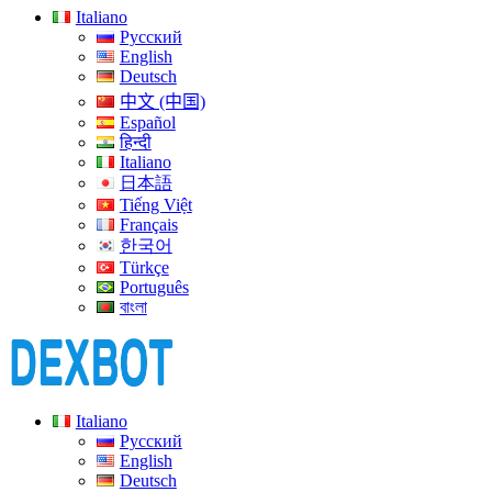
Italiano
Русский
English
Deutsch
中文 (中国)
Español
हिन्दी
Italiano
日本語
Tiếng Việt
Français
한국어
Türkçe
Português
বাংলা
Italiano
Русский
English
Deutsch