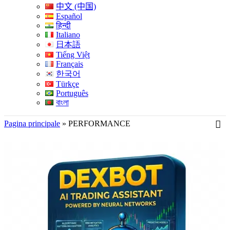
中文 (中国)
Español
हिन्दी
Italiano
日本語
Tiếng Việt
Français
한국어
Türkçe
Português
বাংলা
Pagina principale
»
PERFORMANCE