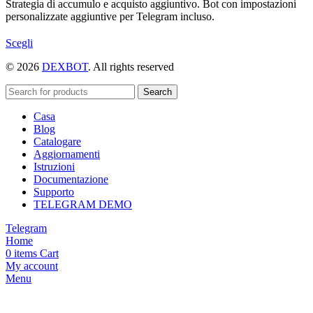
Strategia di accumulo e acquisto aggiuntivo. Bot con impostazioni
personalizzate aggiuntive per Telegram incluso.
Questo
Scegli
prodotto
© 2026
DEXBOT
. All rights reserved
ha
più
varianti.
Search
Le
Casa
opzioni
Blog
possono
Catalogare
essere
Aggiornamenti
scelte
Istruzioni
nella
Documentazione
pagina
Supporto
del
TELEGRAM DEMO
prodotto
Telegram
Home
0
items
Cart
My account
Menu