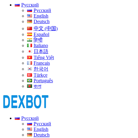
Русский
Русский
English
Deutsch
中文 (中国)
Español
हिन्दी
Italiano
日本語
Tiếng Việt
Français
한국어
Türkçe
Português
বাংলা
Русский
Русский
English
Deutsch