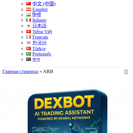
中文 (中国)
Español
हिन्दी
Italiano
日本語
Tiếng Việt
Français
한국어
Türkçe
Português
বাংলা
Главная страница
»
ARB