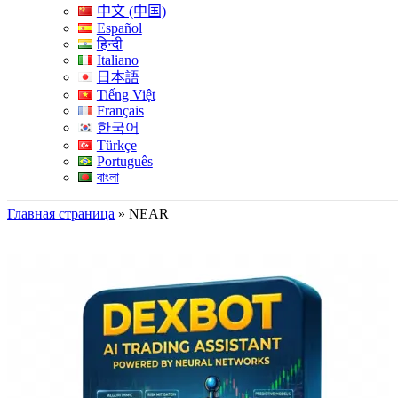
中文 (中国)
Español
हिन्दी
Italiano
日本語
Tiếng Việt
Français
한국어
Türkçe
Português
বাংলা
Главная страница
»
NEAR