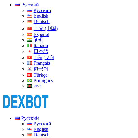
Русский
Русский
English
Deutsch
中文 (中国)
Español
हिन्दी
Italiano
日本語
Tiếng Việt
Français
한국어
Türkçe
Português
বাংলা
Русский
Русский
English
Deutsch