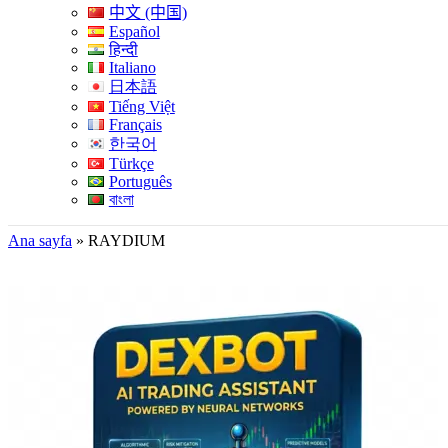
中文 (中国)
Español
हिन्दी
Italiano
日本語
Tiếng Việt
Français
한국어
Türkçe
Português
বাংলা
Ana sayfa
»
RAYDIUM