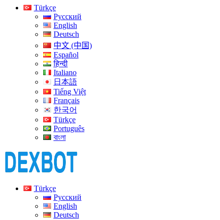
Türkçe
Русский
English
Deutsch
中文 (中国)
Español
हिन्दी
Italiano
日本語
Tiếng Việt
Français
한국어
Türkçe
Português
বাংলা
Türkçe
Русский
English
Deutsch