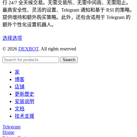
行 24/7 全天候交易。无需交易所、无需中间商、无需阻止。
最高安全性、灵活的设置、Telegram 通知和基于 RSI 的策略。
提供增持和额外购买策略。此外，还包含适用于 Telegram 的
额外个性化设置机器人。
本
选择选项
产
© 2026
DEXBOT
. All rights reserved
品
有
Search
多
家
种
博客
变
店铺
体。
更新歷史
可
安装说明
在
文档
产
技术支援
品
页
Telegram
Home
面