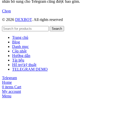
nhân bổ sung cho Telegram cũng được bao gồm.
Sản
Chọn
phẩm
© 2026
DEXBOT
. All rights reserved
này
có
nhiều
Search
biến
Trang chủ
thể.
Blog
Các
Danh mục
tùy
Cập nhật
chọn
Hướng dẫn
có
Tài liệu
thể
Hỗ trợ kỹ thuật
được
TELEGRAM DEMO
chọn
trên
Telegram
trang
Home
sản
0
items
Cart
phẩm
My account
Menu