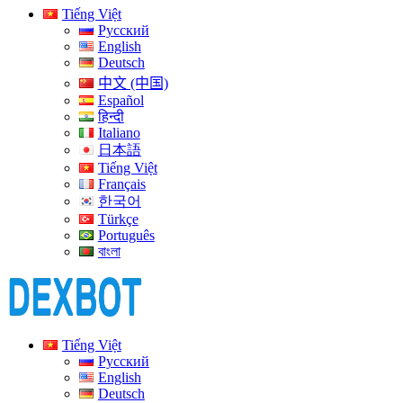
Tiếng Việt
Русский
English
Deutsch
中文 (中国)
Español
हिन्दी
Italiano
日本語
Tiếng Việt
Français
한국어
Türkçe
Português
বাংলা
Tiếng Việt
Русский
English
Deutsch