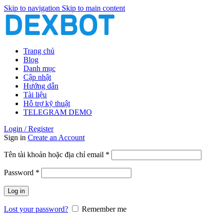
Skip to navigation
Skip to main content
Trang chủ
Blog
Danh mục
Cập nhật
Hướng dẫn
Tài liệu
Hỗ trợ kỹ thuật
TELEGRAM DEMO
Login / Register
Sign in
Create an Account
Bắt
Tên tài khoản hoặc địa chỉ email
*
buộc
Bắt
Password
*
buộc
Log in
Lost your password?
Remember me