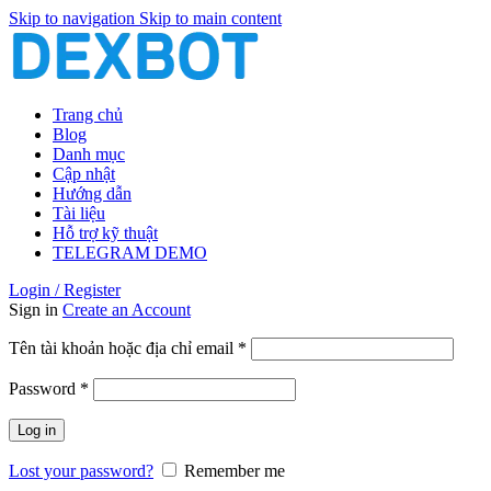
Skip to navigation
Skip to main content
Trang chủ
Blog
Danh mục
Cập nhật
Hướng dẫn
Tài liệu
Hỗ trợ kỹ thuật
TELEGRAM DEMO
Login / Register
Sign in
Create an Account
Bắt
Tên tài khoản hoặc địa chỉ email
*
buộc
Bắt
Password
*
buộc
Log in
Lost your password?
Remember me