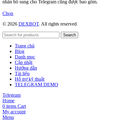
nhân bổ sung cho Telegram cũng được bao gồm.
Sản
Chọn
phẩm
© 2026
DEXBOT
. All rights reserved
này
có
nhiều
Search
biến
Trang chủ
thể.
Blog
Các
Danh mục
tùy
Cập nhật
chọn
Hướng dẫn
có
Tài liệu
thể
Hỗ trợ kỹ thuật
được
TELEGRAM DEMO
chọn
trên
Telegram
trang
Home
sản
0
items
Cart
phẩm
My account
Menu