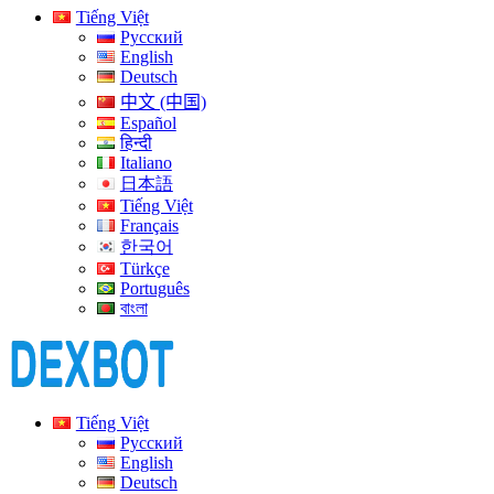
Tiếng Việt
Русский
English
Deutsch
中文 (中国)
Español
हिन्दी
Italiano
日本語
Tiếng Việt
Français
한국어
Türkçe
Português
বাংলা
Tiếng Việt
Русский
English
Deutsch