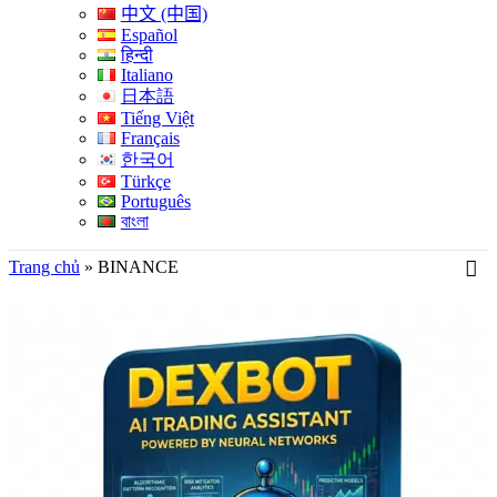
中文 (中国)
Español
हिन्दी
Italiano
日本語
Tiếng Việt
Français
한국어
Türkçe
Português
বাংলা
Trang chủ
»
BINANCE