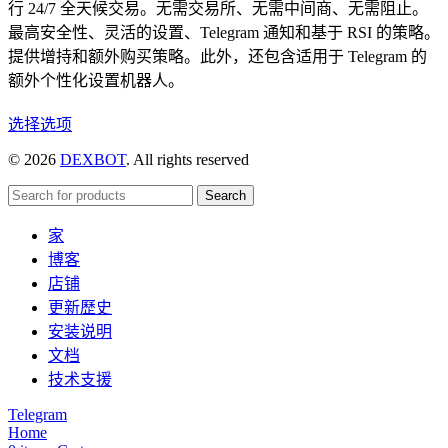
行 24/7 全天候交易。无需交易所、无需中间商、无需阻止。
最高安全性、灵活的设置、Telegram 通知和基于 RSI 的策略。
提供增持和额外购买策略。此外，还包含适用于 Telegram 的
额外个性化设置机器人。
本
选择选项
产
© 2026
DEXBOT
. All rights reserved
品
有
Search
多
家
种
博客
变
店铺
体。
更新歷史
可
安装说明
在
文档
产
技术支援
品
页
Telegram
Home
面