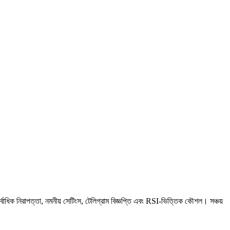
ক নিরাপত্তা, নমনীয় সেটিংস, টেলিগ্রাম বিজ্ঞপ্তি এবং RSI-ভিত্তিক কৌশল। সঞ্চয়