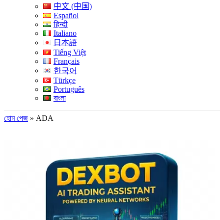
中文 (中国)
Español
हिन्दी
Italiano
日本語
Tiếng Việt
Français
한국어
Türkçe
Português
বাংলা
হোম পেজ
»
ADA