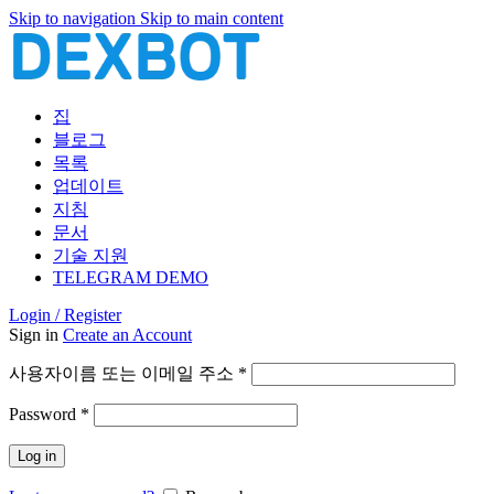
Skip to navigation
Skip to main content
집
블로그
목록
업데이트
지침
문서
기술 지원
TELEGRAM DEMO
Login / Register
Sign in
Create an Account
필
사용자이름 또는 이메일 주소
*
수
필
Password
*
항
수
목
Log in
항
목