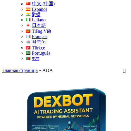
中文 (中国)
Español
हिन्दी
Italiano
日本語
Tiếng Việt
Français
한국어
Türkçe
Português
বাংলা
Главная страница
»
ADA