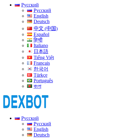
Русский
Русский
English
Deutsch
中文 (中国)
Español
हिन्दी
Italiano
日本語
Tiếng Việt
Français
한국어
Türkçe
Português
বাংলা
Русский
Русский
English
Deutsch