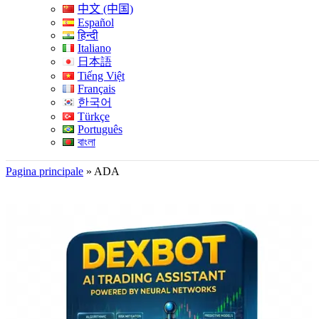
中文 (中国)
Español
हिन्दी
Italiano
日本語
Tiếng Việt
Français
한국어
Türkçe
Português
বাংলা
Pagina principale
»
ADA