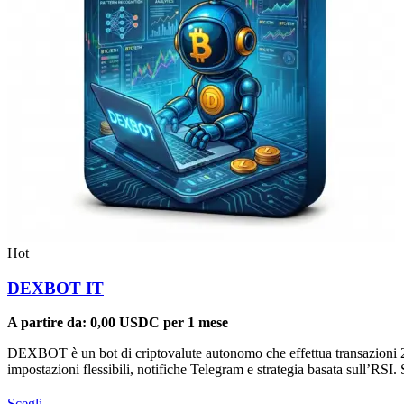
Hot
DEXBOT IT
A partire da:
0,00
USDC
per 1 mese
DEXBOT è un bot di criptovalute autonomo che effettua transazioni 24
impostazioni flessibili, notifiche Telegram e strategia basata sull’RS
Questo
Scegli