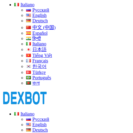
Italiano
Русский
English
Deutsch
中文 (中国)
Español
हिन्दी
Italiano
日本語
Tiếng Việt
Français
한국어
Türkçe
Português
বাংলা
Italiano
Русский
English
Deutsch