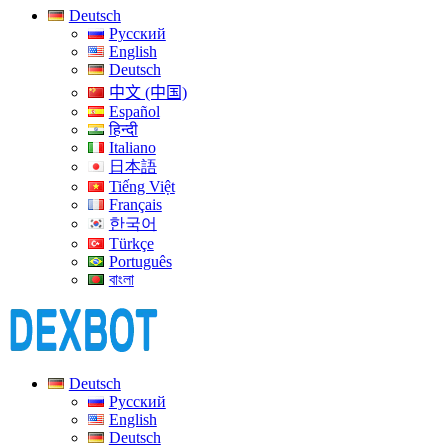
Deutsch
Русский
English
Deutsch
中文 (中国)
Español
हिन्दी
Italiano
日本語
Tiếng Việt
Français
한국어
Türkçe
Português
বাংলা
Deutsch
Русский
English
Deutsch