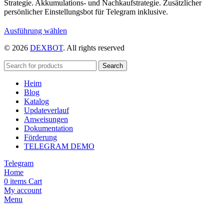
Strategie. Akkumulations- und Nachkaufstrategie. Zusätzlicher
persönlicher Einstellungsbot für Telegram inklusive.
Dieses
Ausführung wählen
Produkt
© 2026
DEXBOT
. All rights reserved
weist
mehrere
Varianten
Search
auf.
Heim
Die
Blog
Optionen
Katalog
können
Updateverlauf
auf
Anweisungen
der
Dokumentation
Produktseite
Förderung
gewählt
TELEGRAM DEMO
werden
Telegram
Home
0
items
Cart
My account
Menu