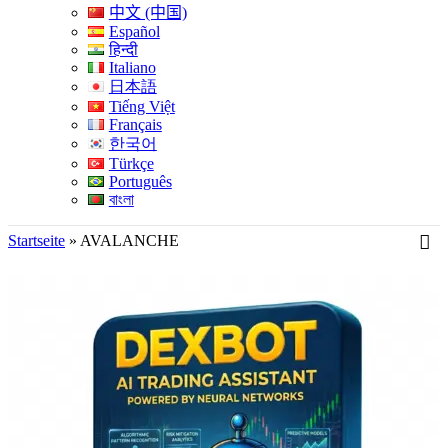
中文 (中国)
Español
हिन्दी
Italiano
日本語
Tiếng Việt
Français
한국어
Türkçe
Português
বাংলা
Startseite
»
AVALANCHE