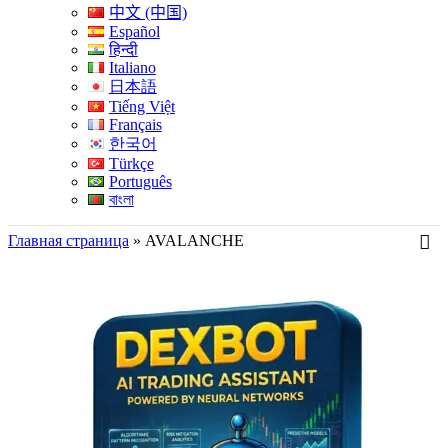
中文 (中国)
Español
हिन्दी
Italiano
日本語
Tiếng Việt
Français
한국어
Türkçe
Português
বাংলা
Главная страница
»
AVALANCHE