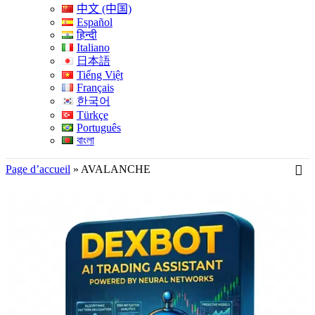
中文 (中国)
Español
हिन्दी
Italiano
日本語
Tiếng Việt
Français
한국어
Türkçe
Português
বাংলা
Page d’accueil
»
AVALANCHE