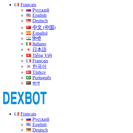
Français
Русский
English
Deutsch
中文 (中国)
Español
हिन्दी
Italiano
日本語
Tiếng Việt
Français
한국어
Türkçe
Português
বাংলা
Français
Русский
English
Deutsch