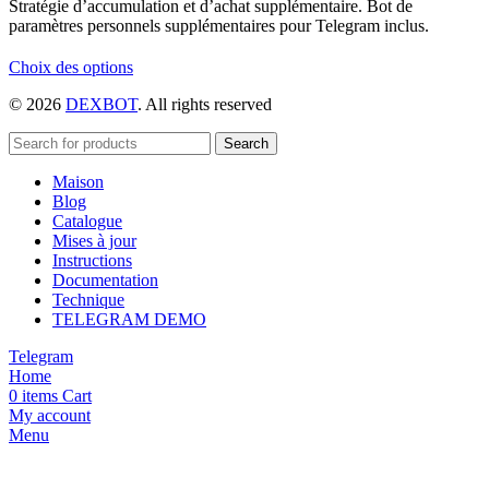
Stratégie d’accumulation et d’achat supplémentaire. Bot de
paramètres personnels supplémentaires pour Telegram inclus.
Ce
Choix des options
produit
© 2026
DEXBOT
. All rights reserved
a
plusieurs
variations.
Search
Les
Maison
options
Blog
peuvent
Catalogue
être
Mises à jour
choisies
Instructions
sur
Documentation
la
Technique
page
TELEGRAM DEMO
du
produit
Telegram
Home
0
items
Cart
My account
Menu