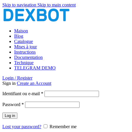
Skip to navigation
Skip to main content
Maison
Blog
Catalogue
Mises à jour
Instructions
Documentation
Technique
TELEGRAM DEMO
Login / Register
Sign in
Create an Account
Obligatoire
Identifiant ou e-mail
*
Obligatoire
Password
*
Log in
Lost your password?
Remember me