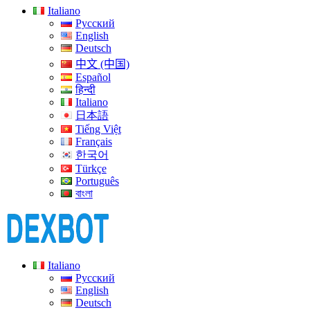
Italiano
Русский
English
Deutsch
中文 (中国)
Español
हिन्दी
Italiano
日本語
Tiếng Việt
Français
한국어
Türkçe
Português
বাংলা
Italiano
Русский
English
Deutsch