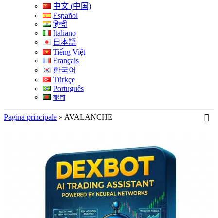
中文 (中国)
Español
हिन्दी
Italiano
日本語
Tiếng Việt
Français
한국어
Türkçe
Português
বাংলা
Pagina principale
»
AVALANCHE