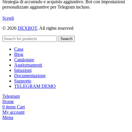
Strategia di accumulo e acquisto aggiuntivo. Bot con impostazioni
personalizzate aggiuntive per Telegram incluso.
Questo
Scegli
prodotto
© 2026
DEXBOT
. All rights reserved
ha
più
varianti.
Search
Le
Casa
opzioni
Blog
possono
Catalogare
essere
Aggiornamenti
scelte
Istruzioni
nella
Documentazione
pagina
Supporto
del
TELEGRAM DEMO
prodotto
Telegram
Home
0
items
Cart
My account
Menu