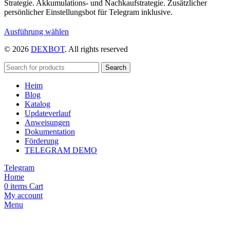
Strategie. Akkumulations- und Nachkaufstrategie. Zusätzlicher
persönlicher Einstellungsbot für Telegram inklusive.
Dieses
Ausführung wählen
Produkt
© 2026
DEXBOT
. All rights reserved
weist
mehrere
Varianten
Search
auf.
Heim
Die
Blog
Optionen
Katalog
können
Updateverlauf
auf
Anweisungen
der
Dokumentation
Produktseite
Förderung
gewählt
TELEGRAM DEMO
werden
Telegram
Home
0
items
Cart
My account
Menu