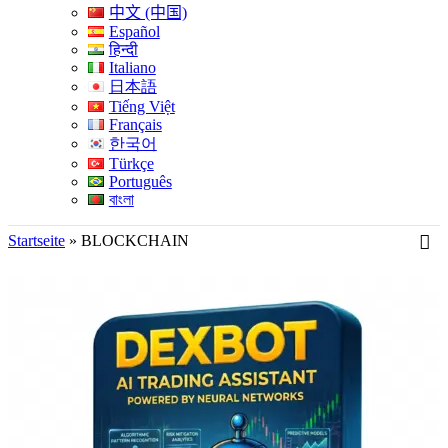
中文 (中国)
Español
हिन्दी
Italiano
日本語
Tiếng Việt
Français
한국어
Türkçe
Português
বাংলা
Startseite
»
BLOCKCHAIN