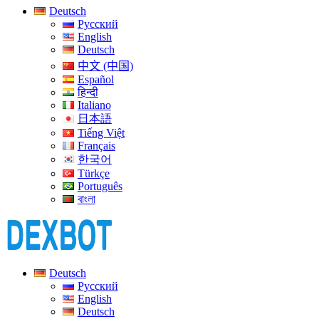
Deutsch
Русский
English
Deutsch
中文 (中国)
Español
हिन्दी
Italiano
日本語
Tiếng Việt
Français
한국어
Türkçe
Português
বাংলা
Deutsch
Русский
English
Deutsch