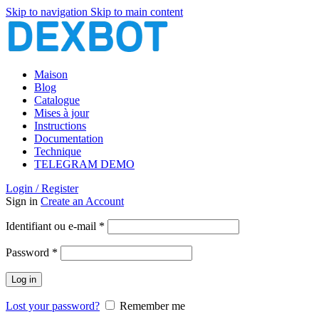
Skip to navigation
Skip to main content
Maison
Blog
Catalogue
Mises à jour
Instructions
Documentation
Technique
TELEGRAM DEMO
Login / Register
Sign in
Create an Account
Obligatoire
Identifiant ou e-mail
*
Obligatoire
Password
*
Log in
Lost your password?
Remember me