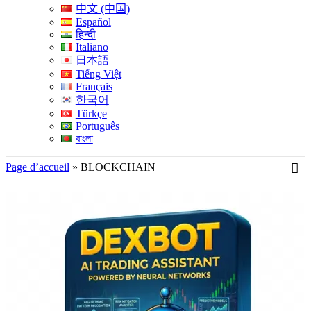
中文 (中国)
Español
हिन्दी
Italiano
日本語
Tiếng Việt
Français
한국어
Türkçe
Português
বাংলা
Page d’accueil
»
BLOCKCHAIN