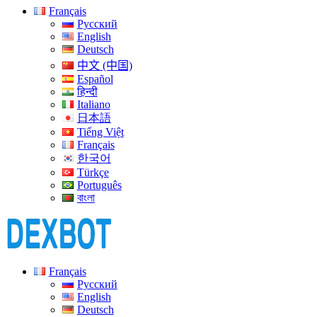
Français
Русский
English
Deutsch
中文 (中国)
Español
हिन्दी
Italiano
日本語
Tiếng Việt
Français
한국어
Türkçe
Português
বাংলা
Français
Русский
English
Deutsch