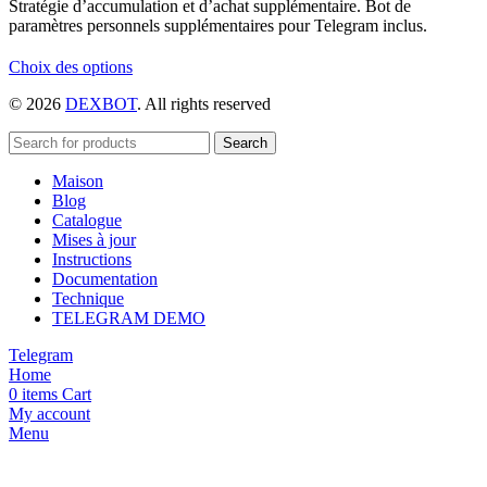
Stratégie d’accumulation et d’achat supplémentaire. Bot de
paramètres personnels supplémentaires pour Telegram inclus.
Ce
Choix des options
produit
© 2026
DEXBOT
. All rights reserved
a
plusieurs
variations.
Search
Les
Maison
options
Blog
peuvent
Catalogue
être
Mises à jour
choisies
Instructions
sur
Documentation
la
Technique
page
TELEGRAM DEMO
du
produit
Telegram
Home
0
items
Cart
My account
Menu