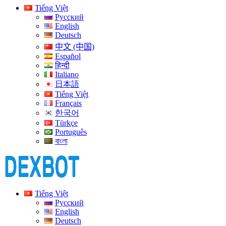
Tiếng Việt
Русский
English
Deutsch
中文 (中国)
Español
हिन्दी
Italiano
日本語
Tiếng Việt
Français
한국어
Türkçe
Português
বাংলা
Tiếng Việt
Русский
English
Deutsch