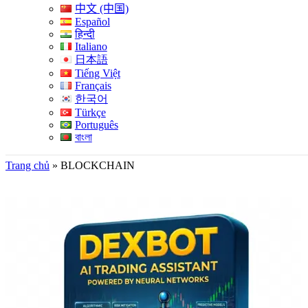
中文 (中国)
Español
हिन्दी
Italiano
日本語
Tiếng Việt
Français
한국어
Türkçe
Português
বাংলা
Trang chủ
»
BLOCKCHAIN