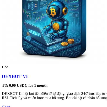
Hot
DEXBOT VI
Từ:
0,00
USDC
for 1 month
DEXBOT là một bot tiền điện tử tự động, giao dịch 24/7 trực tiếp từ 
RSI. Tích lũy và chiến lược mua bổ sung. Bot cài đặt cá nhân bổ s
Sản
Chọn