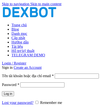
Skip to navigation
Skip to main content
Trang chủ
Blog
Danh mục
Cập nhật
Hướng dẫn
Tài liệu
Hỗ trợ kỹ thuật
TELEGRAM DEMO
Login / Register
Sign in
Create an Account
Bắt
Tên tài khoản hoặc địa chỉ email
*
buộc
Bắt
Password
*
buộc
Log in
Lost your password?
Remember me