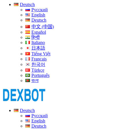
Deutsch
Русский
English
Deutsch
中文 (中国)
Español
हिन्दी
Italiano
日本語
Tiếng Việt
Français
한국어
Türkçe
Português
বাংলা
Deutsch
Русский
English
Deutsch