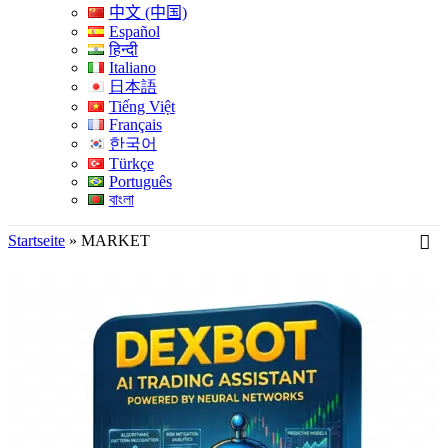
中文 (中国)
Español
हिन्दी
Italiano
日本語
Tiếng Việt
Français
한국어
Türkçe
Português
বাংলা
Startseite
»
MARKET