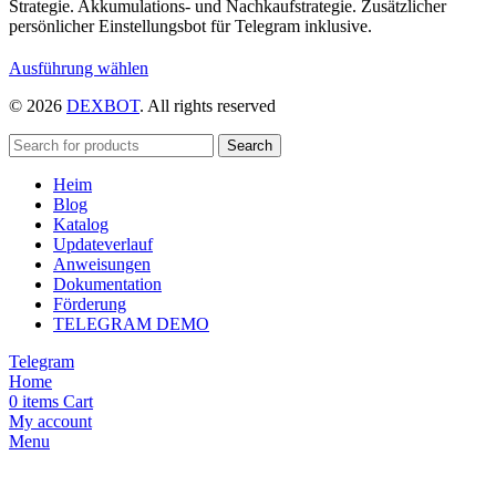
Strategie. Akkumulations- und Nachkaufstrategie. Zusätzlicher
persönlicher Einstellungsbot für Telegram inklusive.
Dieses
Ausführung wählen
Produkt
© 2026
DEXBOT
. All rights reserved
weist
mehrere
Varianten
Search
auf.
Heim
Die
Blog
Optionen
Katalog
können
Updateverlauf
auf
Anweisungen
der
Dokumentation
Produktseite
Förderung
gewählt
TELEGRAM DEMO
werden
Telegram
Home
0
items
Cart
My account
Menu