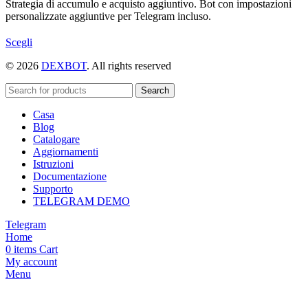
Strategia di accumulo e acquisto aggiuntivo. Bot con impostazioni
personalizzate aggiuntive per Telegram incluso.
Questo
Scegli
prodotto
© 2026
DEXBOT
. All rights reserved
ha
più
varianti.
Search
Le
Casa
opzioni
Blog
possono
Catalogare
essere
Aggiornamenti
scelte
Istruzioni
nella
Documentazione
pagina
Supporto
del
TELEGRAM DEMO
prodotto
Telegram
Home
0
items
Cart
My account
Menu