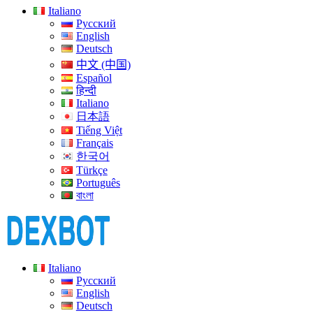
Italiano
Русский
English
Deutsch
中文 (中国)
Español
हिन्दी
Italiano
日本語
Tiếng Việt
Français
한국어
Türkçe
Português
বাংলা
Italiano
Русский
English
Deutsch