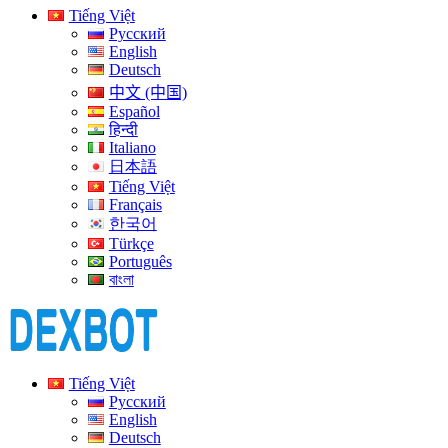
Tiếng Việt
Русский
English
Deutsch
中文 (中国)
Español
हिन्दी
Italiano
日本語
Tiếng Việt
Français
한국어
Türkçe
Português
বাংলা
Tiếng Việt
Русский
English
Deutsch