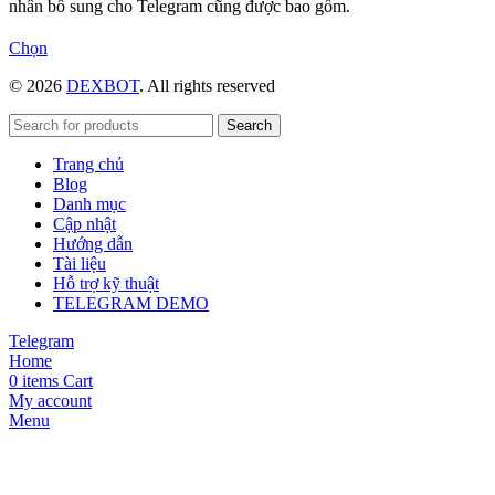
nhân bổ sung cho Telegram cũng được bao gồm.
Sản
Chọn
phẩm
© 2026
DEXBOT
. All rights reserved
này
có
nhiều
Search
biến
Trang chủ
thể.
Blog
Các
Danh mục
tùy
Cập nhật
chọn
Hướng dẫn
có
Tài liệu
thể
Hỗ trợ kỹ thuật
được
TELEGRAM DEMO
chọn
trên
Telegram
trang
Home
sản
0
items
Cart
phẩm
My account
Menu