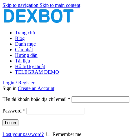
Skip to navigation
Skip to main content
Trang chủ
Blog
Danh mục
Cập nhật
Hướng dẫn
Tài liệu
Hỗ trợ kỹ thuật
TELEGRAM DEMO
Login / Register
Sign in
Create an Account
Bắt
Tên tài khoản hoặc địa chỉ email
*
buộc
Bắt
Password
*
buộc
Log in
Lost your password?
Remember me