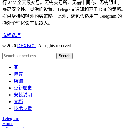
行 24/7 全天候交易。无需交易所、无需中间商、无需阻止。
最高安全性、灵活的设置、Telegram 通知和基于 RSI 的策略。
提供增持和额外购买策略。此外，还包含适用于 Telegram 的
额外个性化设置机器人。
本
选择选项
产
© 2026
DEXBOT
. All rights reserved
品
有
Search
多
家
种
博客
变
店铺
体。
更新歷史
可
安装说明
在
文档
产
技术支援
品
页
Telegram
Home
面