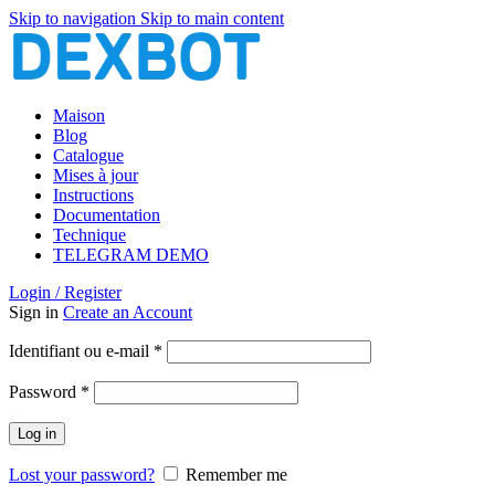
Skip to navigation
Skip to main content
Maison
Blog
Catalogue
Mises à jour
Instructions
Documentation
Technique
TELEGRAM DEMO
Login / Register
Sign in
Create an Account
Obligatoire
Identifiant ou e-mail
*
Obligatoire
Password
*
Log in
Lost your password?
Remember me