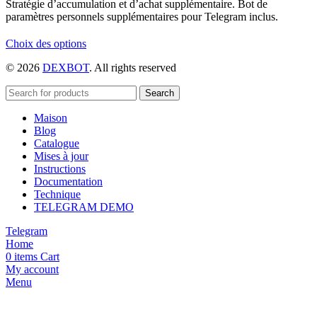
Stratégie d’accumulation et d’achat supplémentaire. Bot de
paramètres personnels supplémentaires pour Telegram inclus.
Ce
Choix des options
produit
© 2026
DEXBOT
. All rights reserved
a
plusieurs
variations.
Search
Les
Maison
options
Blog
peuvent
Catalogue
être
Mises à jour
choisies
Instructions
sur
Documentation
la
Technique
page
TELEGRAM DEMO
du
produit
Telegram
Home
0
items
Cart
My account
Menu