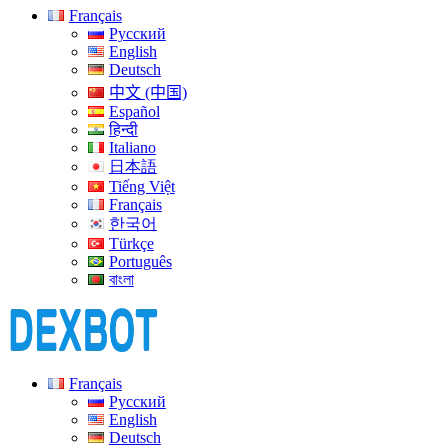
Français
Русский
English
Deutsch
中文 (中国)
Español
हिन्दी
Italiano
日本語
Tiếng Việt
Français
한국어
Türkçe
Português
বাংলা
Français
Русский
English
Deutsch