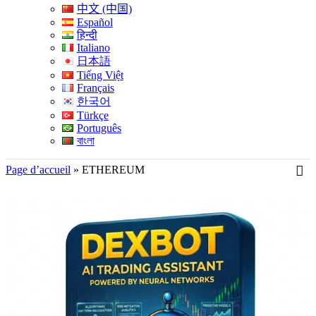
中文 (中国)
Español
हिन्दी
Italiano
日本語
Tiếng Việt
Français
한국어
Türkçe
Português
বাংলা
Page d’accueil
»
ETHEREUM