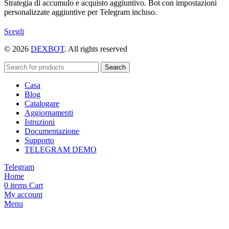
Strategia di accumulo e acquisto aggiuntivo. Bot con impostazioni
personalizzate aggiuntive per Telegram incluso.
Questo
Scegli
prodotto
© 2026
DEXBOT
. All rights reserved
ha
più
varianti.
Search
Le
Casa
opzioni
Blog
possono
Catalogare
essere
Aggiornamenti
scelte
Istruzioni
nella
Documentazione
pagina
Supporto
del
TELEGRAM DEMO
prodotto
Telegram
Home
0
items
Cart
My account
Menu