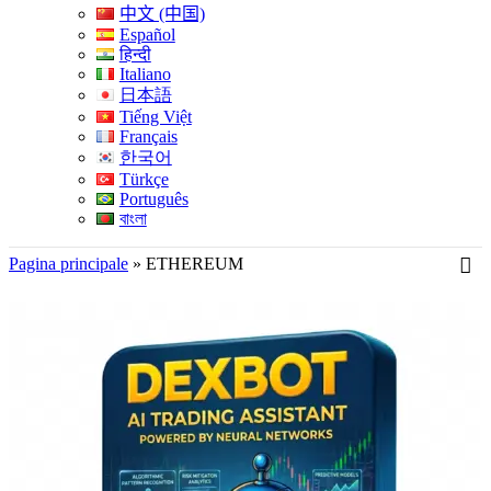
中文 (中国)
Español
हिन्दी
Italiano
日本語
Tiếng Việt
Français
한국어
Türkçe
Português
বাংলা
Pagina principale
»
ETHEREUM