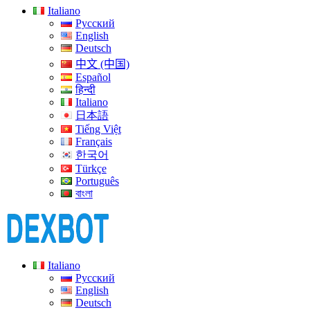
Italiano
Русский
English
Deutsch
中文 (中国)
Español
हिन्दी
Italiano
日本語
Tiếng Việt
Français
한국어
Türkçe
Português
বাংলা
Italiano
Русский
English
Deutsch