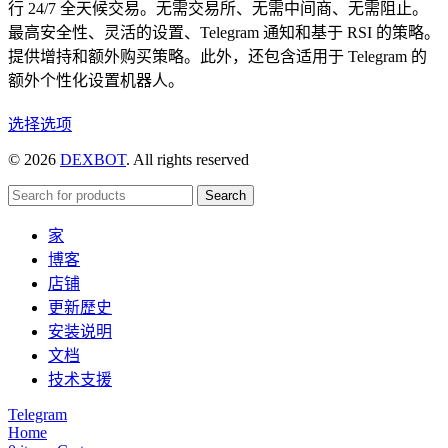
行 24/7 全天候交易。无需交易所、无需中间商、无需阻止。
最高安全性、灵活的设置、Telegram 通知和基于 RSI 的策略。
提供增持和额外购买策略。此外，还包含适用于 Telegram 的
额外个性化设置机器人。
本
选择选项
产
© 2026
DEXBOT
. All rights reserved
品
有
Search
多
家
种
博客
变
店铺
体。
更新歷史
可
安装说明
在
文档
产
技术支援
品
页
Telegram
Home
面