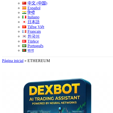
中文 (中国)
Español
हिन्दी
Italiano
日本語
Tiếng Việt
Français
한국어
Türkçe
Português
বাংলা
Página inicial
»
ETHEREUM