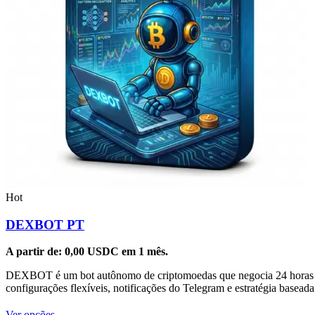
Hot
DEXBOT PT
A partir de:
0,00
USDC
em 1 mês.
DEXBOT é um bot autônomo de criptomoedas que negocia 24 horas por 
configurações flexíveis, notificações do Telegram e estratégia basea
Este
Ver opções