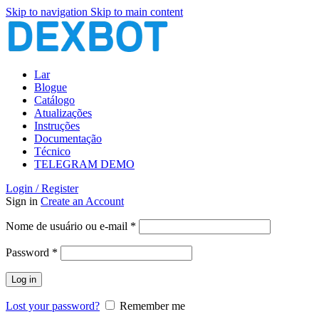
Skip to navigation
Skip to main content
Lar
Blogue
Catálogo
Atualizações
Instruções
Documentação
Técnico
TELEGRAM DEMO
Login / Register
Sign in
Create an Account
Obrigatório
Nome de usuário ou e-mail
*
Obrigatório
Password
*
Log in
Lost your password?
Remember me