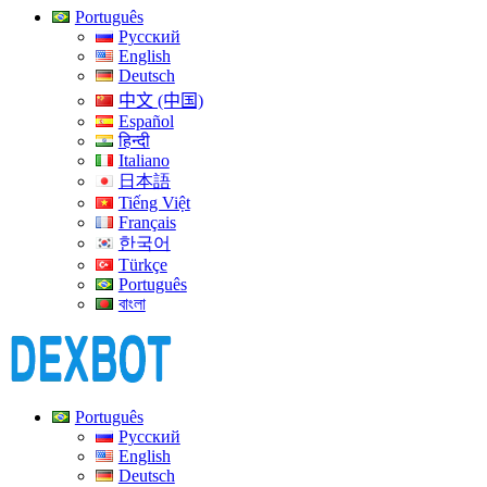
Português
Русский
English
Deutsch
中文 (中国)
Español
हिन्दी
Italiano
日本語
Tiếng Việt
Français
한국어
Türkçe
Português
বাংলা
Português
Русский
English
Deutsch