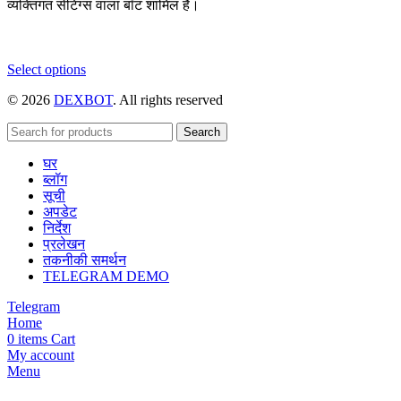
व्यक्तिगत सेटिंग्स वाला बॉट शामिल है।
This
Select options
product
© 2026
DEXBOT
. All rights reserved
has
multiple
variants.
Search
The
घर
options
ब्लॉग
may
सूची
be
अपडेट
chosen
निर्देश
on
प्रलेखन
the
तकनीकी समर्थन
product
TELEGRAM DEMO
page
Telegram
Home
0
items
Cart
My account
Menu