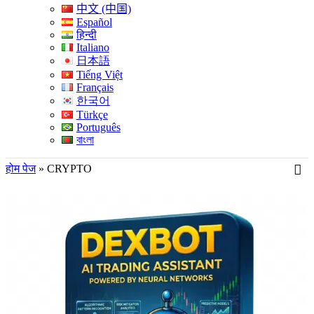
中文 (中国)
Español
हिन्दी
Italiano
日本語
Tiếng Việt
Français
한국어
Türkçe
Português
বাংলা
होम पेज
»
CRYPTO